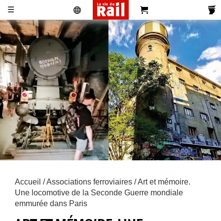
☰
Actualités
Histoire
Associations
Magazines
Partenaires
Pub
S'abonner
Se
Vidéos
Pro
&
Newsletters
réabonner
Annonces
Accueil
/
Associations ferroviaires
/ Art et mémoire.
Une locomotive de la Seconde Guerre mondiale
emmurée dans Paris