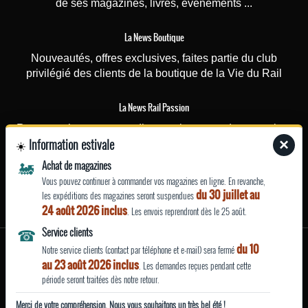
de ses magazines, livres, événements ...
La News Boutique
Nouveautés, offres exclusives, faites partie du club
privilégié des clients de la boutique de la Vie du Rail
La News Rail Passion
Recevez chaque mercredi toutes les actus du magazine,
Information estivale
×
☀️
les dossiers spéciaux, les vidéos, le magazine dès sa
parution
🚂
Achat de magazines
Vous pouvez continuer à commander vos magazines en ligne. En revanche,
du 30 juillet au
EN SAVOIR
les expéditions des magazines seront suspendues
24 août 2026 inclus
PLUS
. Les envois reprendront dès le 25 août.
☎
Service clients
Mentions légales
du 10
Notre service clients (contact par téléphone et e-mail) sera fermé
Qui sommes-nous ?
au 23 août 2026 inclus
. Les demandes reçues pendant cette
Conditions générales de vente et d’utilisation
période seront traitées dès notre retour.
Politique de confidentialité
Merci de votre compréhension. Nous vous souhaitons un très bel été !
Site fabriqué avec
par La Vie du Rail