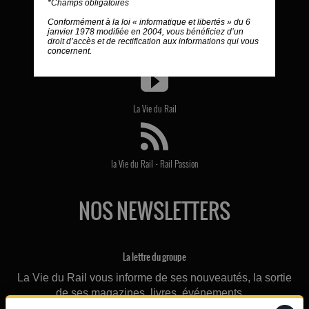
*Champs obligatoires
La Vie du Rail
Conformément à la loi « informatique et libertés » du 6
janvier 1978 modifiée en 2004, vous bénéficiez d’un
droit d’accès et de rectification aux informations qui vous
concernent.
La Vie du Rail
La Vie du Rail
-
la Vie du Rail
Rail Passion
NOS NEWSLETTERS
La lettre du groupe
La Vie du Rail vous informe de ses nouveautés, la sortie
de ses magazines, livres, événements ...