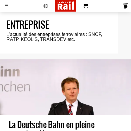
☰
ENTREPRISE
Actualités
Histoire
Associations
Magazines
Partenaires
Pub
L’actualité des entreprises ferroviaires : SNCF,
S'abonner
Se
Vidéos
Pro
&
Newsletters
RATP, KEOLIS, TRANSDEV etc.
réabonner
Annonces
La Deutsche Bahn en pleine