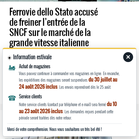
Ferrovie dello Stato accusé
de freiner l’entrée de la
SNCF sur le marché de la
grande vitesse italienne
25 juillet 2025 -
Information estivale
Entreprise
×
☀️
Dans sa quête pour pénétrer le marché de la grande
🚂
Achat de magazines
vitesse italienne et défier Trenitalia sur s...
Vous pouvez continuer à commander vos magazines en ligne. En revanche,
du 30 juillet au
les expéditions des magazines seront suspendues
24 août 2026 inclus
. Les envois reprendront dès le 25 août.
☎
Service clients
du 10
Notre service clients (contact par téléphone et e-mail) sera fermé
au 23 août 2026 inclus
. Les demandes reçues pendant cette
période seront traitées dès notre retour.
Merci de votre compréhension. Nous vous souhaitons un très bel été !