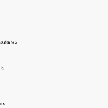
ssation de la
 les
dues.