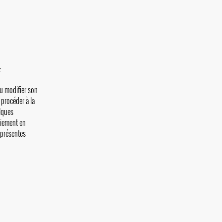
:
ou modifier son
 procéder à la
elques
aiement en
 présentes