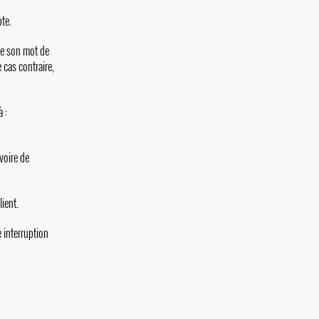
pte.
 de son mot de
 cas contraire,
 :
voire de
ient.
 interruption