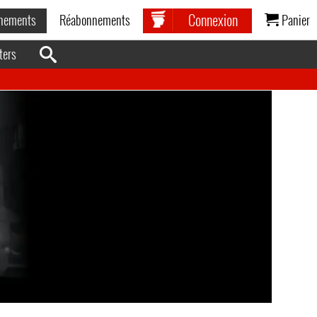
Connexion
nements
Réabonnements
Panier
ters