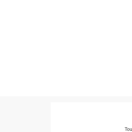
BIENVENUE SUR
LA VIE DU RAIL
Le Portail du monde ferroviaire, 1 compte, 4 
Tou