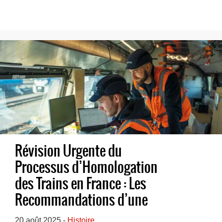
Révision Urgente du
Processus d’Homologation
des Trains en France : Les
Recommandations d’une
Mission Parlementaire
20 août 2025 -
Histoire