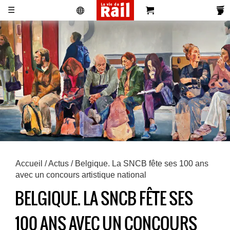
☰
Actualités
Histoire
Associations
Magazines
Partenaires
Pub
S'abonner
Se
Vidéos
Pro
&
Newsletters
réabonner
Annonces
Accueil
/
Actus
/ Belgique. La SNCB fête ses 100 ans
avec un concours artistique national
BELGIQUE. LA SNCB FÊTE SES
100 ANS AVEC UN CONCOURS