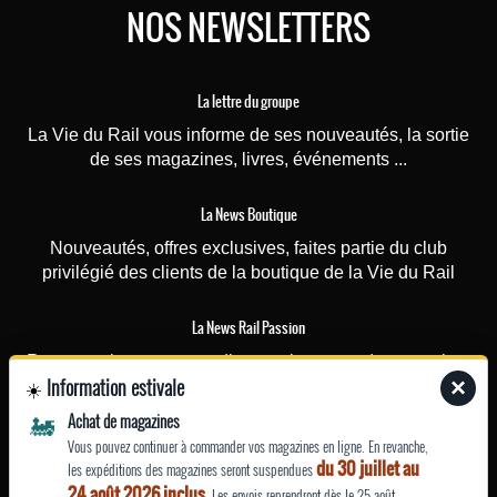
NOS NEWSLETTERS
La lettre du groupe
La Vie du Rail vous informe de ses nouveautés, la sortie
de ses magazines, livres, événements ...
La News Boutique
Nouveautés, offres exclusives, faites partie du club
privilégié des clients de la boutique de la Vie du Rail
La News Rail Passion
Recevez chaque mercredi toutes les actus du magazine,
Information estivale
×
☀️
les dossiers spéciaux, les vidéos, le magazine dès sa
parution
🚂
Achat de magazines
Vous pouvez continuer à commander vos magazines en ligne. En revanche,
du 30 juillet au
EN SAVOIR
les expéditions des magazines seront suspendues
24 août 2026 inclus
. Les envois reprendront dès le 25 août.