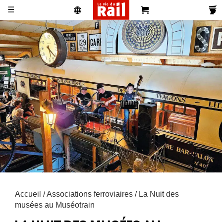
☰
Actualités
Histoire
Associations
Magazines
Partenaires
Pub
S'abonner
Se
Vidéos
Pro
&
Newsletters
réabonner
Annonces
Accueil
/
Associations ferroviaires
/ La Nuit des
musées au Muséotrain