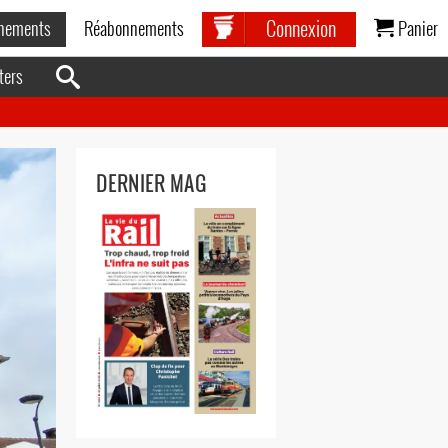
Connexion
nements
Réabonnements
Panier
ters
DERNIER MAG