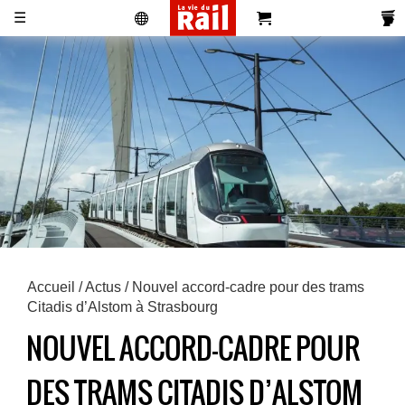
☰
Actualités
Histoire
Associations
Magazines
Partenaires
Pub
S'abonner
Se
Vidéos
Pro
&
Newsletters
réabonner
Annonces
Accueil
/
Actus
/ Nouvel accord-cadre pour des trams
Citadis d’Alstom à Strasbourg
NOUVEL ACCORD-CADRE POUR
DES TRAMS CITADIS D’ALSTOM