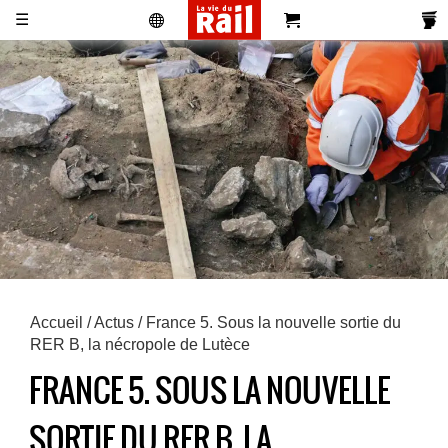
☰
Actualités
Histoire
Associations
Magazines
Partenaires
Pub
S'abonner
Se
Vidéos
Pro
&
Newsletters
réabonner
Annonces
Accueil
/
Actus
/ France 5. Sous la nouvelle sortie du
RER B, la nécropole de Lutèce
FRANCE 5. SOUS LA NOUVELLE
SORTIE DU RER B, LA