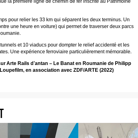
nue la première ligne de chemin de fer inscrite au Patrimoine
emps pour relier les 33 km qui séparent les deux terminus. Un
contre une heure en voiture) qui permet de traverser deux parcs
Roumanie.
unnels et 10 viaducs pour dompter le relief accidenté et les
es. Une expérience ferroviaire particulièrement mémorable.
sur Arte Rails d’antan – Le Banat en Roumanie de Philipp
 Loupefilm, en association avec ZDF/ARTE (2022)
T