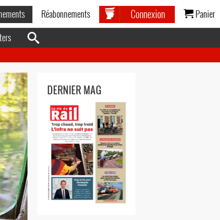
Connexion
nements
Réabonnements
Panier
ters
DERNIER MAG