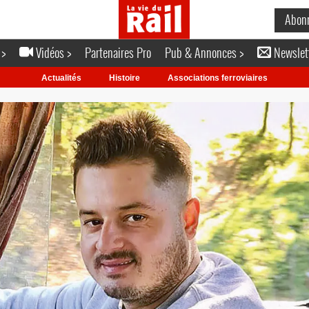
Abon
 >
Vidéos >
Partenaires Pro
Pub & Annonces >
Newslet
Actualités
Histoire
Associations ferroviaires