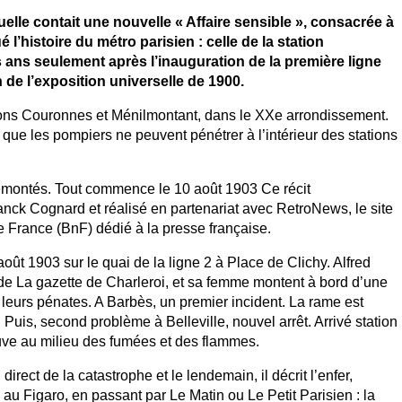
uelle contait une nouvelle « Affaire sensible », consacrée à
l’histoire du métro parisien : celle de la station
 ans seulement après l’inauguration de la première ligne
 de l’exposition universelle de 1900.
ions Couronnes et Ménilmontant, dans le XXe arrondissement.
r que les pompiers ne peuvent pénétrer à l’intérieur des stations
emontés. Tout commence le 10 août 1903 Ce récit
nck Cognard et réalisé en partenariat avec RetroNews, le site
e France (BnF) dédié à la presse française.
 août 1903 sur le quai de la ligne 2 à Place de Clichy. Alfred
de La gazette de Charleroi, et sa femme montent à bord d’une
leurs pénates. A Barbès, un premier incident. La rame est
Puis, second problème à Belleville, nouvel arrêt. Arrivé station
uve au milieu des fumées et des flammes.
 direct de la catastrophe et le lendemain, il décrit l’enfer,
u Figaro, en passant par Le Matin ou Le Petit Parisien : la