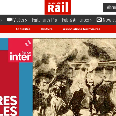
Abon
 >
Vidéos >
Partenaires Pro
Pub & Annonces >
Newslet
Actualités
Histoire
Associations ferroviaires