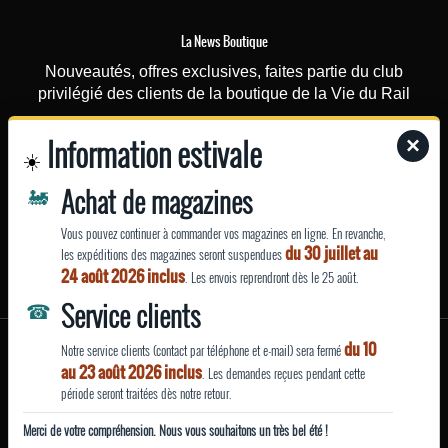
La News Boutique
Nouveautés, offres exclusives, faites partie du club
privilégié des clients de la boutique de la Vie du Rail
Information estivale
×
La News Rail Passion
☀️
Recevez chaque mercredi toutes les actus du magazine,
🚂
Achat de magazines
les dossiers spéciaux, les vidéos, le magazine dès sa
parution
Vous pouvez continuer à commander vos magazines en ligne. En revanche,
du 30 juillet au
les expéditions des magazines seront suspendues
EN SAVOIR
24 août 2026 inclus
. Les envois reprendront dès le 25 août.
PLUS
☎
Service clients
Mentions légales
du 10
Notre service clients (contact par téléphone et e-mail) sera fermé
Qui sommes-nous ?
au 23 août 2026 inclus
. Les demandes reçues pendant cette
Conditions générales de vente et d’utilisation
période seront traitées dès notre retour.
Politique de confidentialité
Merci de votre compréhension. Nous vous souhaitons un très bel été !
Site fabriqué avec
par La Vie du Rail