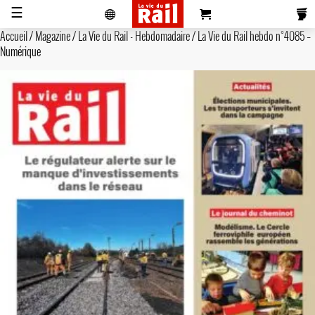
☰
Accueil
/
Magazine
/
La Vie du Rail - Hebdomadaire
/ La Vie du Rail hebdo n°4085 –
Numérique
Actualités
Histoire
Associations
Magazines
Partenaires
Pub
S'abonner
Se
Vidéos
Pro
&
Newsletters
réabonner
Annonces