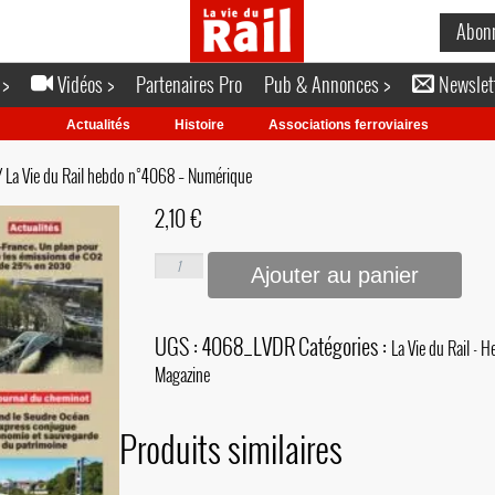
Abon
 >
Vidéos >
Partenaires Pro
Pub & Annonces >
Newslet
Actualités
Histoire
Associations ferroviaires
 La Vie du Rail hebdo n°4068 – Numérique
2,10
€
Ajouter au panier
UGS :
4068_LVDR
Catégories :
La Vie du Rail - 
Magazine
Produits similaires