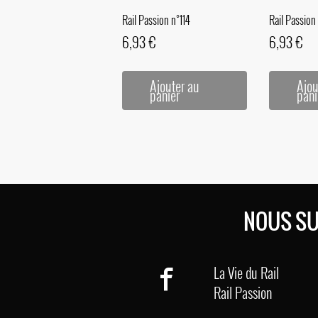
Rail Passion n°114
Rail Passion
6,93
€
6,93
€
Ajouter au
Ajou
panier
pani
NOUS SU
La Vie du Rail
Rail Passion