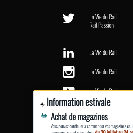
La Vie du Rail
Rail Passion
La Vie du Rail
La Vie du Rail
La Vie du Rail
Information estivale
☀️
la Vie du Rail
🚂
Achat de magazines
Rail Passion
Vous pouvez continuer à commander vos magazines en lig
du 30 juillet au 24 
magazines seront suspendues