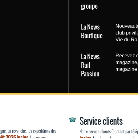
groupe
La News
Nouveautés
club privi
Boutique
Vie du Rai
La News
Recevez c
magazine, 
Rail
magazine 
Passion
EN
☎
Service clients
ne. En revanche, les expéditions des
Notre service clients (contact par tél
août 2026 inclus
. Les envois