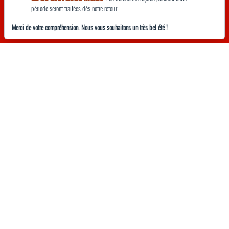
période seront traitées dès notre retour.
cookies pour améliorer votre expérience sur notre site, réaliser
des statistiques d’audiences et vous permettre de partager des informations sur
Merci de votre compréhension. Nous vous souhaitons un très bel été !
les réseaux sociaux.
En savoir plus
.
La Vie du Rail Magazine n°3389
mars 2022