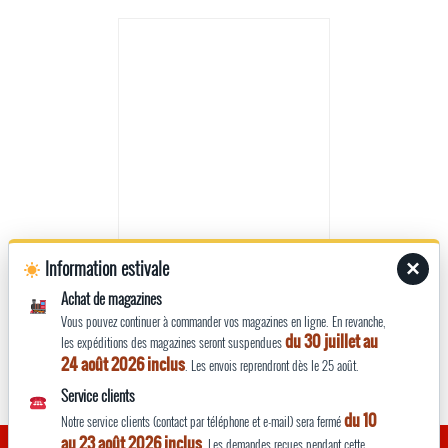
Information estivale
×
Achat de magazines
La Vie du Rail Magazine n°3390
Vous pouvez continuer à commander vos magazines en ligne. En revanche,
mai 2022
du 30 juillet au
les expéditions des magazines seront suspendues
24 août 2026 inclus
. Les envois reprendront dès le 25 août.
Service clients
du 10
Notre service clients (contact par téléphone et e-mail) sera fermé
au 23 août 2026 inclus
En poursuivant votre navigation, vous acceptez l’utilisation de
. Les demandes reçues pendant cette
OK