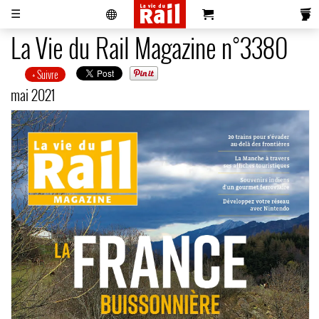
☰
La Vie du Rail Magazine n°3380
+ Suivre
Actualités
Histoire
Associations
Magazines
Partenaires
Pub
S'abonner
Se
mai 2021
Vidéos
Pro
&
Newsletters
réabonner
Annonces