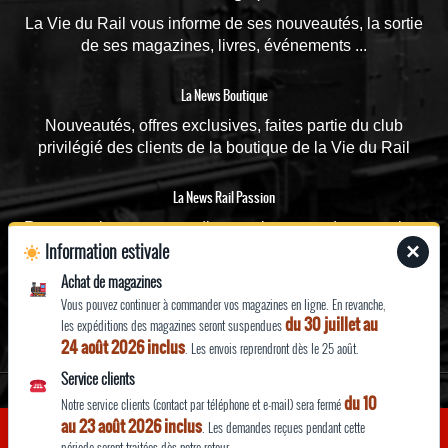
La Vie du Rail vous informe de ses nouveautés, la sortie
de ses magazines, livres, événements ...
La News Boutique
Nouveautés, offres exclusives, faites partie du club
privilégié des clients de la boutique de la Vie du Rail
La News Rail Passion
Recevez chaque mercredi toutes les actus du magazine,
Information estivale
×
les dossiers spéciaux, les vidéos, le magazine dès sa
parution
Achat de magazines
Vous pouvez continuer à commander vos magazines en ligne. En revanche,
du 30 juillet au
EN SAVOIR
les expéditions des magazines seront suspendues
24 août 2026 inclus
PLUS
. Les envois reprendront dès le 25 août.
Service clients
Mentions légales
du 10
Notre service clients (contact par téléphone et e-mail) sera fermé
Qui sommes-nous ?
au 23 août 2026 inclus
En poursuivant votre navigation, vous acceptez l’utilisation de
. Les demandes reçues pendant cette
OK
Conditions générales de vente et d’utilisation
période seront traitées dès notre retour.