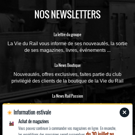
NOS NEWSLETTERS
La lettre du groupe
La Vie du Rail vous informe de ses nouveautés, la sortie
de ses magazines, livres, événements ...
La News Boutique
Nouveautés, offres exclusives, faites partie du club
privilégié des clients de la boutique de la Vie du Rail
La News Rail Passion
Recevez chaque mercredi toutes les actus du magazine,
Information estivale
×
les dossiers spéciaux, les vidéos, le magazine dès sa
parution
Achat de magazines
Vous pouvez continuer à commander vos magazines en ligne. En revanche,
du 30 juillet au
les expéditions des magazines seront suspendues