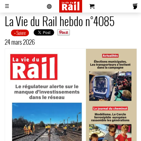
☰
La Vie du Rail hebdo n°4085
+ Suivre
Actualités
Histoire
Associations
Magazines
Partenaires
Pub
S'abonner
Se
24 mars 2026
Vidéos
Pro
&
Newsletters
réabonner
Annonces