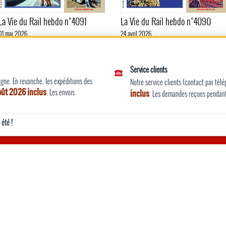
La Vie du Rail hebdo n°4091
La Vie du Rail hebdo n°4090
01 mai 2026
24 avril 2026
Service clients
ne. En revanche, les expéditions des
Notre service clients (contact par tél
août 2026 inclus
. Les envois
inclus
. Les demandes reçues pendant 
rer votre expérience sur notre site, réaliser des statistiques d’audiences et vous per
été !
IVRE
NOS N
La
La Vie du 
nouveautés
lettre
événement