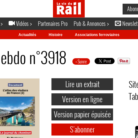
Abon
 >
Vidéos >
Partenaires Pro
Pub & Annonces >
Newslet
Actualités
Histoire
Associations ferroviaires
 hebdo n°3918
+ Suivre
Lire un extrait
Sit
Tab
Version en ligne
Version papier épuisée
S'abonner