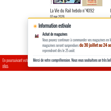
La Vie du Rail hebdo n°4092
07 mai 2026
Information estivale
Achat de magazines
Vous pouvez continuer à commander vos magazines en lig
du 30 juillet au 24 
magazines seront suspendues
reprendront dès le 25 août.
En poursuivant votre navigation, vous acceptez l’utilisation de cookies pour amélio
Merci de votre compréhension. Nous vous souhaitons un très bel 
plus
.
NOUS SU
La Vie du Rail
Rail Passion