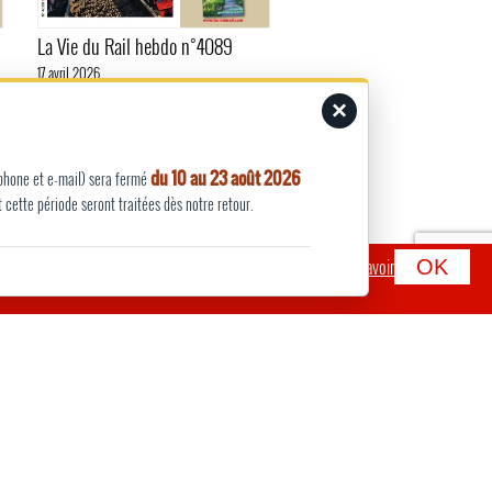
La Vie du Rail hebdo n°4089
17 avril 2026
×
du 10 au 23 août 2026
éphone et e-mail) sera fermé
cette période seront traitées dès notre retour.
mettre de partager des informations sur les réseaux sociaux.
En savoir
OK
EWSLETTERS
Rail vous informe de ses
, la sortie de ses magazines, livres,
s ...