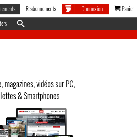
Connexion
nements
Réabonnements
Panier
ters
e, magazines, vidéos sur PC,
lettes & Smartphones