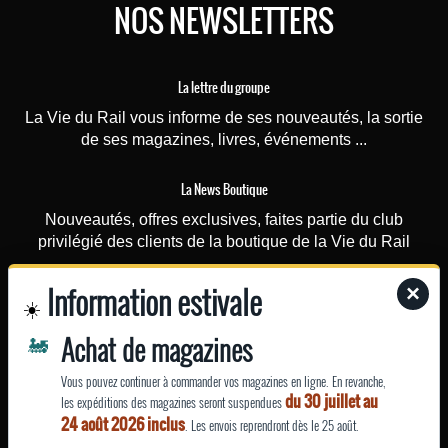
NOS NEWSLETTERS
La lettre du groupe
La Vie du Rail vous informe de ses nouveautés, la sortie
de ses magazines, livres, événements ...
La News Boutique
Nouveautés, offres exclusives, faites partie du club
privilégié des clients de la boutique de la Vie du Rail
Information estivale
×
La News Rail Passion
☀️
Recevez chaque mercredi toutes les actus du magazine,
🚂
Achat de magazines
les dossiers spéciaux, les vidéos, le magazine dès sa
parution
Vous pouvez continuer à commander vos magazines en ligne. En revanche,
du 30 juillet au
les expéditions des magazines seront suspendues
EN SAVOIR
24 août 2026 inclus
. Les envois reprendront dès le 25 août.
PLUS