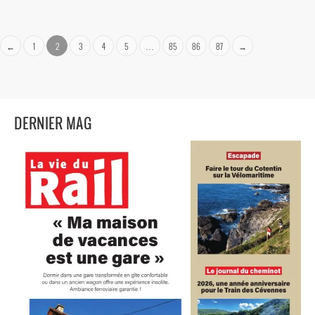
←
1
2
3
4
5
…
85
86
87
→
DERNIER MAG