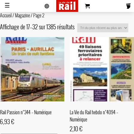
☰
Accueil
/
Magazine
/ Page 2
Affichage de 17–32 sur 1385 résultats
Actualités
Histoire
Associations
Magazines
Partenaires
Pub
S'abonner
Se
Vidéos
Pro
&
Newsletters
réabonner
Annonces
Rail Passion n°344 – Numérique
La Vie du Rail hebdo n°4094 –
Numérique
6,93
€
2,10
€