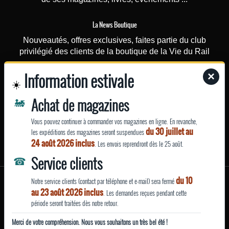
La News Boutique
Nouveautés, offres exclusives, faites partie du club
privilégié des clients de la boutique de la Vie du Rail
Information estivale
×
La News Rail Passion
☀️
Recevez chaque mercredi toutes les actus du magazine,
🚂
Achat de magazines
les dossiers spéciaux, les vidéos, le magazine dès sa
parution
Vous pouvez continuer à commander vos magazines en ligne. En revanche,
du 30 juillet au
les expéditions des magazines seront suspendues
EN SAVOIR
24 août 2026 inclus
. Les envois reprendront dès le 25 août.
PLUS
☎
Service clients
du 10
Mentions légales
Notre service clients (contact par téléphone et e-mail) sera fermé
Qui sommes-nous ?
au 23 août 2026 inclus
. Les demandes reçues pendant cette
Conditions générales de vente et d’utilisation
période seront traitées dès notre retour.
Politique de confidentialité
Merci de votre compréhension. Nous vous souhaitons un très bel été !
Site fabriqué avec
par La Vie du Rail