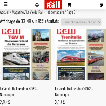
☰
Accueil
/
Magazine
/
La Vie du Rail - Hebdomadaire
/ Page 3
Affichage de 33–48 sur 855 résultats
Actualités
Histoire
Associations
Magazines
Partenaires
Pub
S'abonner
Se
Vidéos
Pro
&
Newsletters
réabonner
Annonces
La Vie du Rail hebdo n°4073 –
La Vie du Rail hebdo n°4072 –
Numérique
Numérique
2,10
€
2,10
€