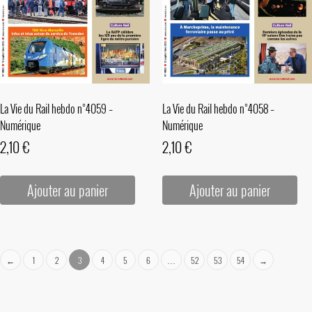
La Vie du Rail hebdo n°4059 –
La Vie du Rail hebdo n°4058 –
Numérique
Numérique
2,10
€
2,10
€
Ajouter au panier
Ajouter au panier
←
1
2
3
4
5
6
…
52
53
54
→