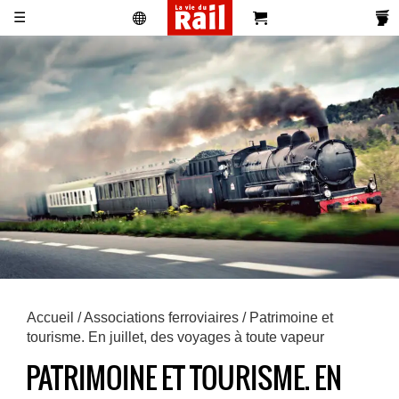
☰
Actualités
Histoire
Associations
Magazines
Partenaires
Pub
S'abonner
Se
Vidéos
Pro
&
Newsletters
réabonner
Annonces
Accueil
/
Associations ferroviaires
/ Patrimoine et
tourisme. En juillet, des voyages à toute vapeur
PATRIMOINE ET TOURISME. EN