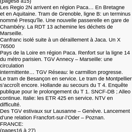
(pages8 à15)
Les Regio 2N arrivent en région Paca… En Bretagne
et en Aquitaine. Tram de Grenoble, ligne B: un terminus
nommé Presqu’île. Une nouvelle passerelle en gare de
Chambéry. La RDT 13 achemine les déchets de
Marseille.
Canfranc isolé suite à un déraillement à Jaca. Un X
76500
Pays de la Loire en région Paca. Renfort sur la ligne 14
du métro parisien. TGV Annecy – Marseille: une
circulation
intermittente… TGV Réseau: le carmillon progresse.
Le tram de Besançon en service. Le tram de Montpellier
s’accroît encore. Hollande au secours du T 4. Enquête
publique pour le prolongement du T 1. SNCF-DB ; Alleo
continue. Italie: les ETR 425 en service. NTV en
difficulté.
Des TGV estivaux sur Lausanne – Genève. Lancement
d’une relation Francfort-sur-l’Oder – Poznan.
FRANCE:
(pages16 à 27)