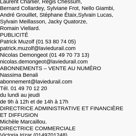
Laurent Charlier, Régis Chessum,
Bernard Collardey, Sylviane Frot, Nello Giambi,
André Grouillet, Stéphane Étaix,Sylvain Lucas,
Sylvain Meillasson, Jacky Quatorze,
Romain Viellard.
PUBLICITÉ
Patrick Muzolf (01 53 80 74 05)
patrick.muzolf@laviedurail.com
Nicolas Demongeot (01 49 70 73 13)
nicolas.demongeot@laviedurail.com
ABONNEMENTS – VENTE AU NUMÉRO
Nassima Benali
abonnement@laviedurail.com
Tél. 01 49 70 12 20
du lundi au jeudi
de 9h à 12h et de 14h à 17h
DIRECTRICE ADMINISTRATIVE ET FINANCIÈRE
ET DIFFUSION
Michèle Marcaillou.
DIRECTRICE COMMERCIALE
Victoria Irizar (0149701248).