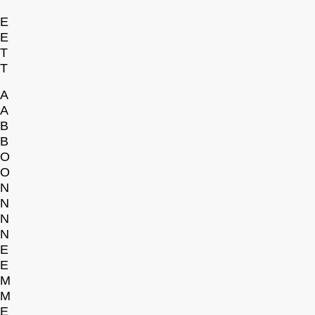
E
E
T
T
A
A
B
B
O
O
N
N
N
N
E
E
M
M
E