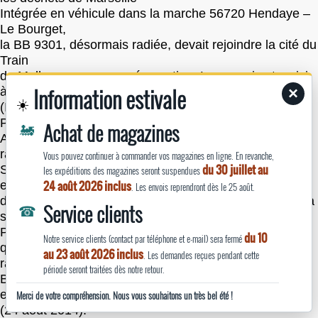
Intégrée en véhicule dans la marche 56720 Hendaye –
Le Bourget,
la BB 9301, désormais radiée, devait rejoindre la cité du
Train
de Mulhouse pour sa préservation. Le convoi est vu ici
Information estivale
×
à Noizay
☀️
(Indre-et-Loire) le 3septembre 2014.
Ph. Lagathu
🚂
Achat de magazines
Après avoir effectué le voyage aller le matin même, la
rame AVE
Vous pouvez continuer à commander vos magazines en ligne. En revanche,
du 30 juillet au
S 100.015 de la Renfe arrive à Port-la-Nouvelle (Aude)
les expéditions des magazines seront suspendues
24 août 2026 inclus
en soirée
. Les envois reprendront dès le 25 août.
dans le cadre de la marche retour Lyon – Barcelone. La
☎
Service clients
section
Perpignan – Narbonne supporte six marches
du 10
Notre service clients (contact par téléphone et e-mail) sera fermé
quotidiennes de ces
au 23 août 2026 inclus
. Les demandes reçues pendant cette
rames blanches qui effectuent les allers-retours entre
période seront traitées dès notre retour.
Barcelone et Lyon, Toulouse et Barcelone, et Marseille
et Madrid
Merci de votre compréhension. Nous vous souhaitons un très bel été !
(24 août 2014).